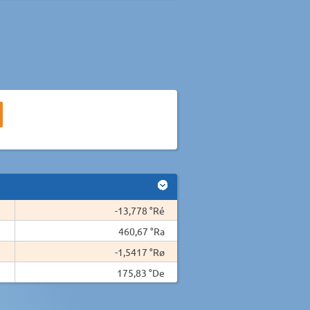
-13,778 °Ré
460,67 °Ra
-1,5417 °Rø
175,83 °De