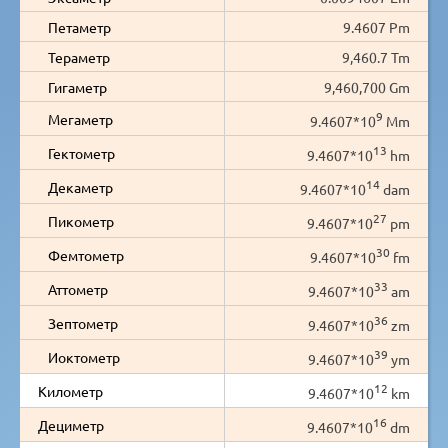
Петаметр
9.4607 Pm
Тераметр
9,460.7 Tm
Гигаметр
9,460,700 Gm
9
Мегаметр
9.4607*10
Mm
13
Гектометр
9.4607*10
hm
14
Декаметр
9.4607*10
dam
27
Пикометр
9.4607*10
pm
30
Фемтометр
9.4607*10
fm
33
Аттометр
9.4607*10
am
36
Зептометр
9.4607*10
zm
39
Иоктометр
9.4607*10
ym
12
Километр
9.4607*10
km
16
Дециметр
9.4607*10
dm