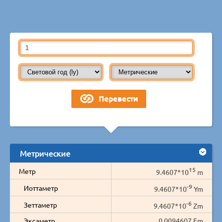
Метрические
15
Метр
9.4607*10
m
-9
Иоттаметр
9.4607*10
Ym
-6
Зеттаметр
9.4607*10
Zm
Эксаметр
0.0094607 Em