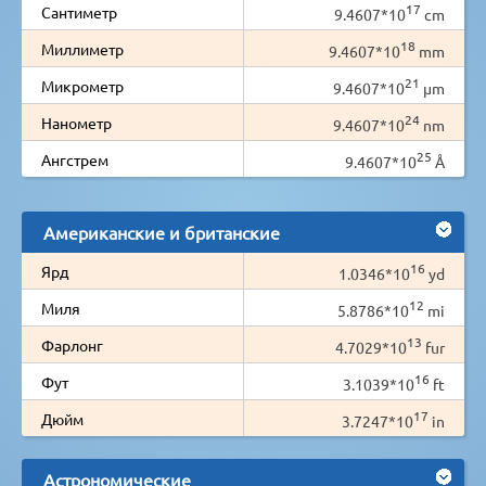
17
Сантиметр
9.4607*10
cm
18
Миллиметр
9.4607*10
mm
21
Микрометр
9.4607*10
µm
24
Нанометр
9.4607*10
nm
25
Ангстрем
9.4607*10
Å
Американские и британские
16
Ярд
1.0346*10
yd
12
Миля
5.8786*10
mi
13
Фарлонг
4.7029*10
fur
16
Фут
3.1039*10
ft
17
Дюйм
3.7247*10
in
Астрономические