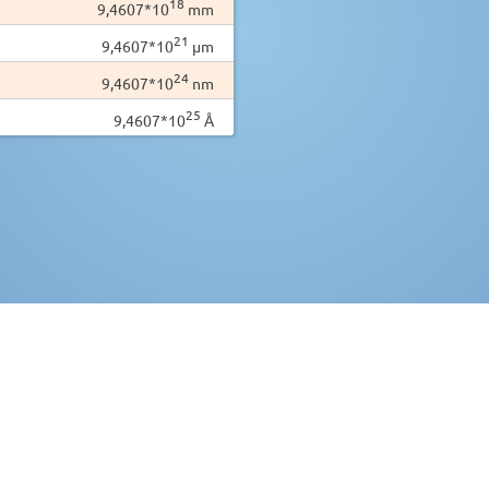
18
9,4607*10
mm
21
9,4607*10
µm
24
9,4607*10
nm
25
9,4607*10
Å