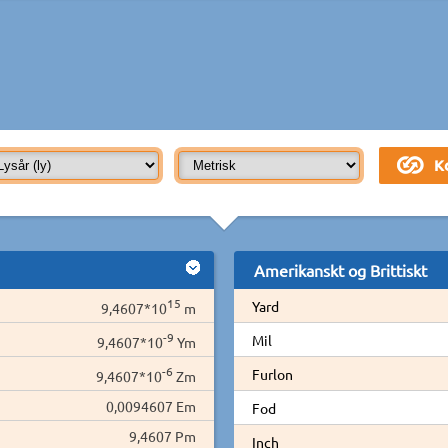
Amerikanskt og Brittiskt
15
Yard
9,4607*10
m
-9
Mil
9,4607*10
Ym
-6
Furlon
9,4607*10
Zm
0,0094607 Em
Fod
9,4607 Pm
Inch