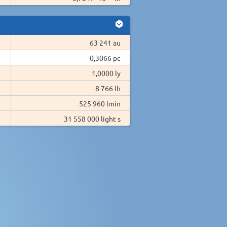
63 241 au
0,3066 pc
1,0000 ly
8 766 lh
525 960 lmin
31 558 000 light s