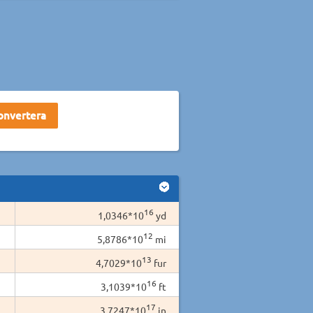
16
1,0346*10
yd
12
5,8786*10
mi
13
4,7029*10
fur
16
3,1039*10
ft
17
3,7247*10
in