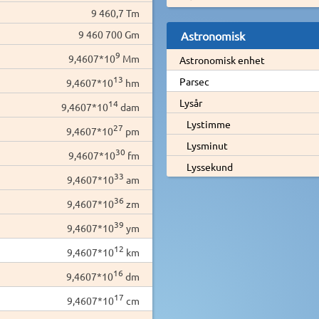
9 460,7 Tm
9 460 700 Gm
Astronomisk
9
9,4607*10
Mm
Astronomisk enhet
13
Parsec
9,4607*10
hm
Lysår
14
9,4607*10
dam
Lystimme
27
9,4607*10
pm
Lysminut
30
9,4607*10
fm
Lyssekund
33
9,4607*10
am
36
9,4607*10
zm
39
9,4607*10
ym
12
9,4607*10
km
16
9,4607*10
dm
17
9,4607*10
cm