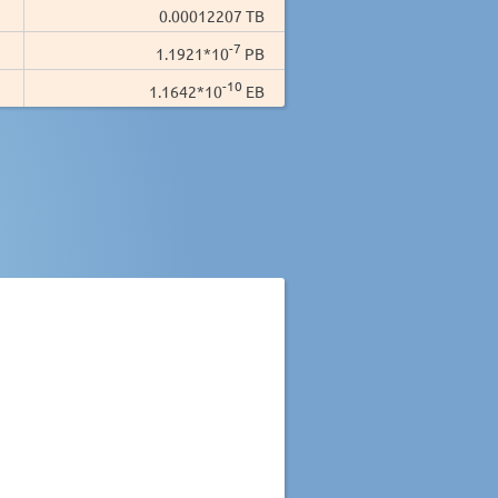
0.00012207 TB
-7
1.1921*10
PB
-10
1.1642*10
EB