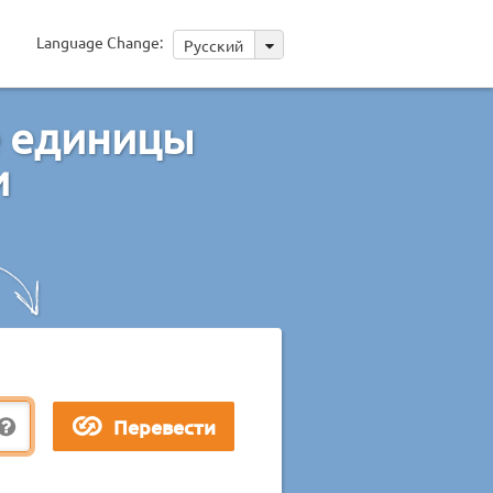
Language Change:
Русский
е единицы
и