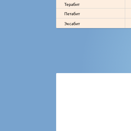
Терабит
Петабит
Эксабит