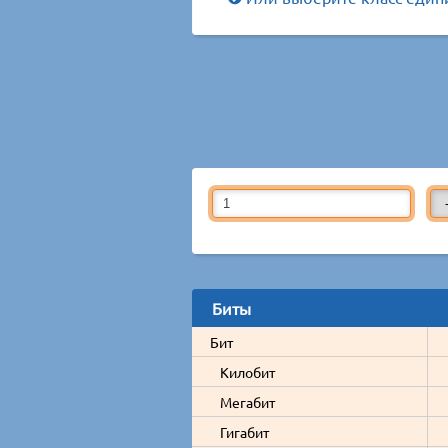
Биты
Бит
Килобит
Мегабит
Гигабит