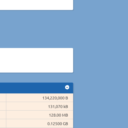
134,220,000 B
131,070 kB
128.00 MB
0.12500 GB