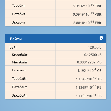
-10
Терабит
9.3132*10
TBit
-13
Петабит
9.0949*10
PBit
-16
Эксабит
8.8818*10
EBit
Байты
Байт
128.00 B
Килобайт
0.12500 kB
Мегабайт
0.00012207 MB
-7
Гигабайт
1.1921*10
GB
-10
Терабайт
1.1642*10
TB
-13
Петабайт
1.1369*10
PB
-16
Эксабайт
1.1102*10
EB