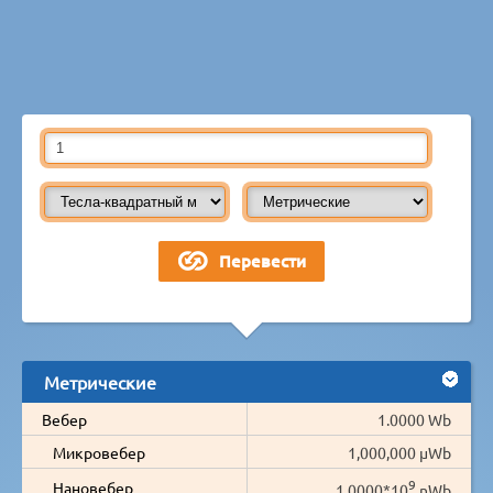
Метрические
Вебер
1.0000 Wb
Микровебер
1,000,000 µWb
9
Нановебер
1.0000*10
nWb