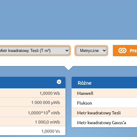
Różne
1,0000 Wb
Maxwell
1 000 000 µWb
Flukson
9
1,0000*10
nWb
Metr kwadratowy Tesli
1 000,0 mWb
Metr kwadratowy Gauss'a
1,0000 Vs