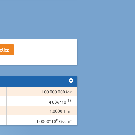
100 000 000 Mx
-16
4,836*10
1,0000 T m²
8
1,0000*10
Gs cm²