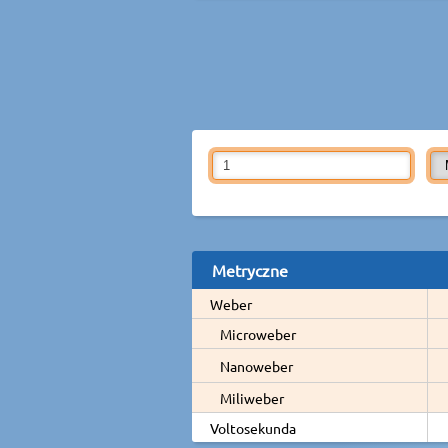
Metryczne
Weber
Microweber
Nanoweber
Miliweber
Voltosekunda