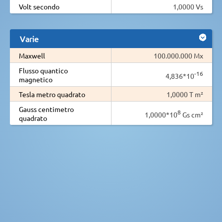
Volt secondo
1,0000 Vs
Varie
Maxwell
100.000.000 Mx
Flusso quantico
-16
4,836*10
magnetico
Tesla metro quadrato
1,0000 T m²
Gauss centimetro
8
1,0000*10
Gs cm²
quadrato