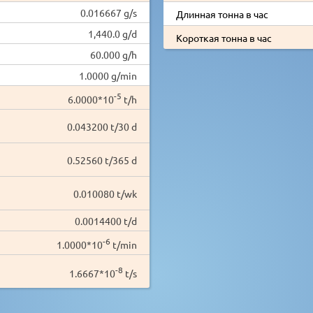
0.016667 g/s
Длинная тонна в час
1,440.0 g/d
Короткая тонна в час
60.000 g/h
1.0000 g/min
-5
6.0000*10
t/h
0.043200 t/30 d
0.52560 t/365 d
0.010080 t/wk
0.0014400 t/d
-6
1.0000*10
t/min
-8
1.6667*10
t/s