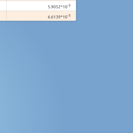
-5
5.9052*10
-5
6.6139*10