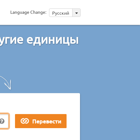
Language Change:
Русский
ругие единицы