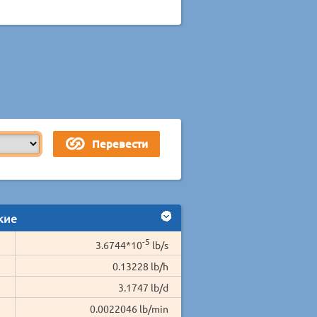
кие
-5
3.6744*10
lb/s
0.13228 lb/h
3.1747 lb/d
0.0022046 lb/min