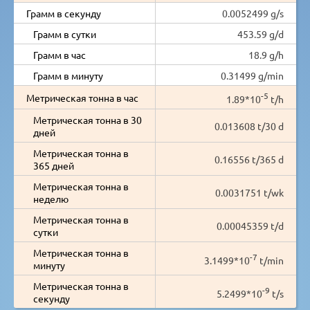
Грамм в секунду
0.0052499 g/s
Грамм в сутки
453.59 g/d
Грамм в час
18.9 g/h
Грамм в минуту
0.31499 g/min
-5
Метрическая тонна в час
1.89*10
t/h
Метрическая тонна в 30
0.013608 t/30 d
дней
Метрическая тонна в
0.16556 t/365 d
365 дней
Метрическая тонна в
0.0031751 t/wk
неделю
Метрическая тонна в
0.00045359 t/d
сутки
Метрическая тонна в
-7
3.1499*10
t/min
минуту
Метрическая тонна в
-9
5.2499*10
t/s
секунду