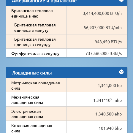
Американские и британские
Британская тепловая
3,414,400,000 BTU/h
единица в час
Британская тепловая
56,907,000 BTU/min
единица в минуту
Британская тепловая
948,450 BTU/s
единица в секунду
Фут-фунт-сила в секунду
737,560,000 ft·lbf/s
Лошадиные силы
Метрическая лошадиная
1,341,000 hp
сила
Механическая
9
1.341*10
mhp
лошадиная сила
Электрическая
1,340,500 ehp
лошадиная сила
Котловая лошадиная
101,940 bhp
сила