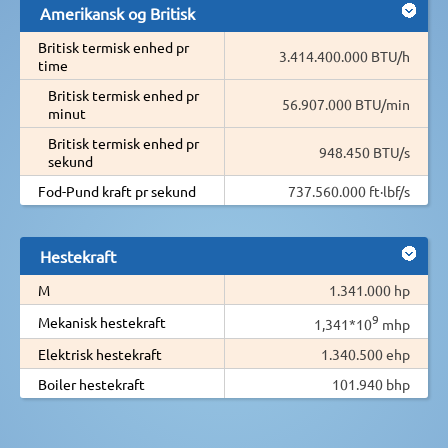
Amerikansk og Britisk
Britisk termisk enhed pr
3.414.400.000 BTU/h
time
Britisk termisk enhed pr
56.907.000 BTU/min
minut
Britisk termisk enhed pr
948.450 BTU/s
sekund
Fod-Pund kraft pr sekund
737.560.000 ft·lbf/s
Hestekraft
M
1.341.000 hp
9
Mekanisk hestekraft
1,341*10
mhp
Elektrisk hestekraft
1.340.500 ehp
Boiler hestekraft
101.940 bhp