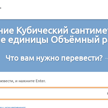
ие Кубический сантимет
ие единицы Объёмный р
Что вам нужно перевести?
евести, и нажмите Enter.
иц измерения: