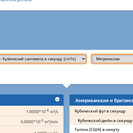
Американские и британс
-6
Кубический фут в секунду
1.0000*10
m³/s
-5
Кубический дюйм в секунду
6.0000*10
m³/min
Галлон (США) в минуту
1.0000 cm³/s