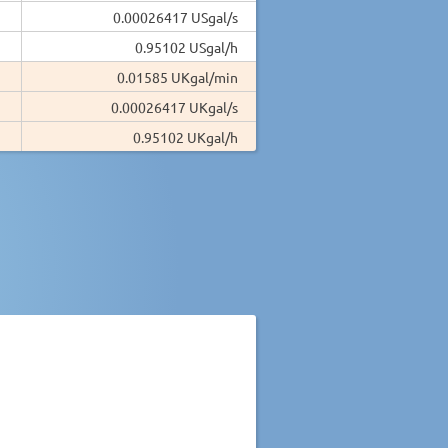
0.00026417 USgal/s
0.95102 USgal/h
0.01585 UKgal/min
0.00026417 UKgal/s
0.95102 UKgal/h