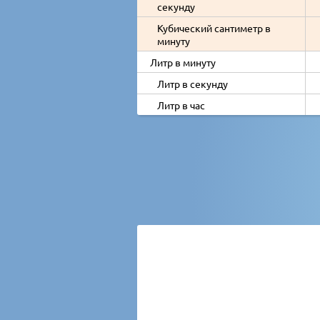
секунду
Кубический сантиметр в
минуту
Литр в минуту
Литр в секунду
Литр в час