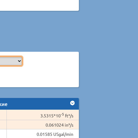
кие
-5
3.5315*10
ft³/s
0.061024 in³/s
0.01585 USgal/min