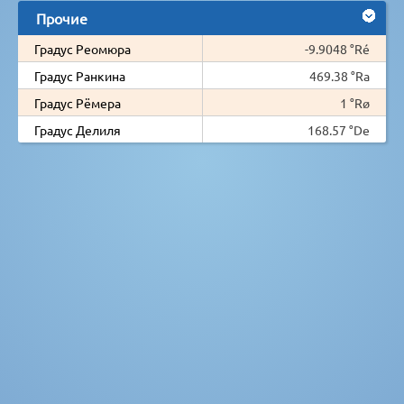
Прочие
Градус Реомюра
-9.9048 °Ré
Градус Ранкина
469.38 °Ra
Градус Рёмера
1 °Rø
Градус Делиля
168.57 °De