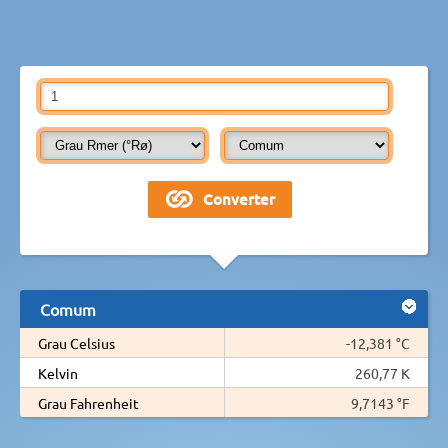
Comum
Grau Celsius
-12,381 °C
Kelvin
260,77 K
Grau Fahrenheit
9,7143 °F