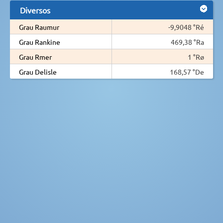
Diversos
Grau Raumur
-9,9048 °Ré
Grau Rankine
469,38 °Ra
Grau Rmer
1 °Rø
Grau Delisle
168,57 °De