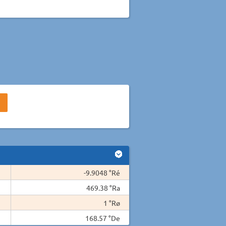
-9.9048 °Ré
469.38 °Ra
1 °Rø
168.57 °De