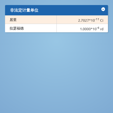
非法定计量单位
-11
居里
2.7027*10
Ci
-6
拉瑟福德
1.0000*10
rd