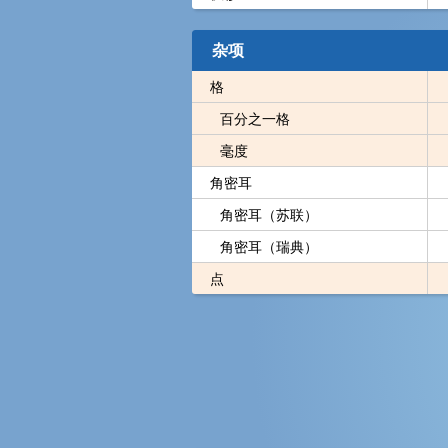
杂项
格
百分之一格
毫度
角密耳
角密耳（苏联）
角密耳（瑞典）
点