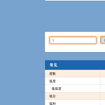
常见
度数
弧度
毫弧度
弧分
弧秒