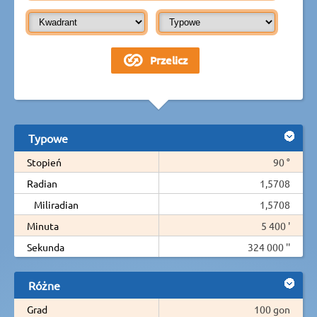
Typowe
Stopień
90 °
Radian
1,5708
Miliradian
1,5708
Minuta
5 400 '
Sekunda
324 000 ''
Różne
Grad
100 gon