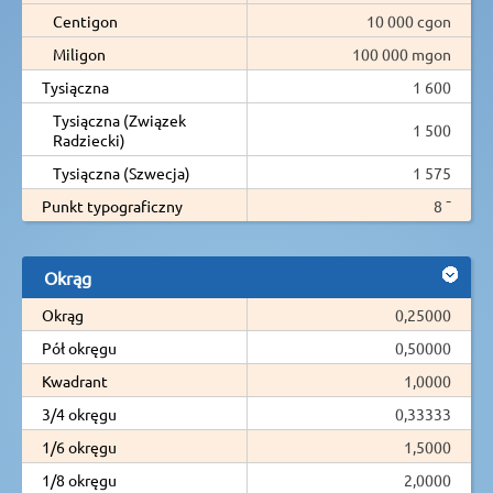
Centigon
10 000 cgon
Miligon
100 000 mgon
Tysiączna
1 600
Tysiączna (Związek
1 500
Radziecki)
Tysiączna (Szwecja)
1 575
Punkt typograficzny
8 ¯
Okrąg
Okrąg
0,25000
Pół okręgu
0,50000
Kwadrant
1,0000
3/4 okręgu
0,33333
1/6 okręgu
1,5000
1/8 okręgu
2,0000