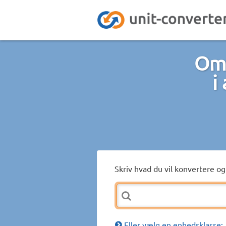
Omr
i
Skriv hvad du vil konvertere og 
Eller vælg en enhedsklasse: