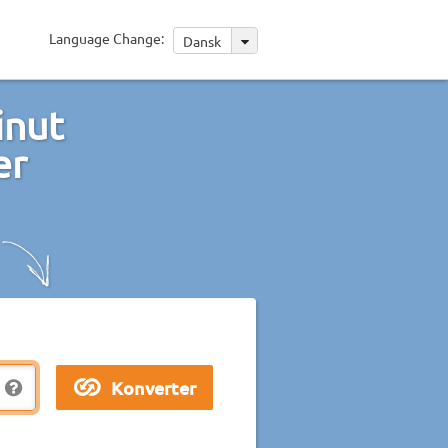
Language Change:
Dansk
inut
er