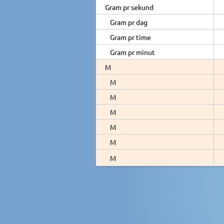
Gram pr sekund
Gram pr dag
Gram pr time
Gram pr minut
M
M
M
M
M
M
M