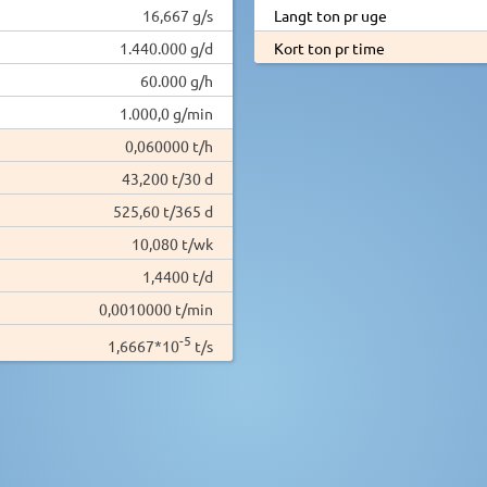
16,667 g/s
Langt ton pr uge
1.440.000 g/d
Kort ton pr time
60.000 g/h
1.000,0 g/min
0,060000 t/h
43,200 t/30 d
525,60 t/365 d
10,080 t/wk
1,4400 t/d
0,0010000 t/min
-5
1,6667*10
t/s