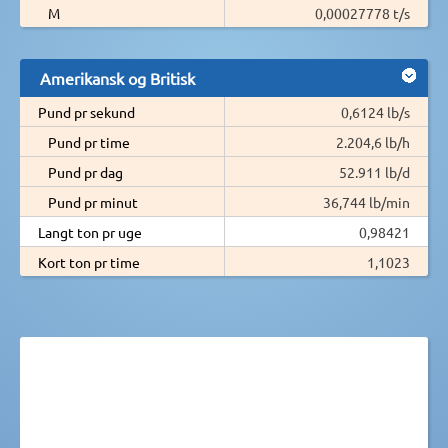
M
0,00027778 t/s
Amerikansk og Britisk
Pund pr sekund
0,6124 lb/s
Pund pr time
2.204,6 lb/h
Pund pr dag
52.911 lb/d
Pund pr minut
36,744 lb/min
Langt ton pr uge
0,98421
Kort ton pr time
1,1023