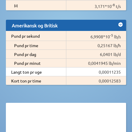
-8
M
3,171*10
t/s
Amerikansk og Britisk
-5
Pund pr sekund
6,9908*10
lb/s
Pund pr time
0,25167 lb/h
Pund pr dag
6,0401 lb/d
Pund pr minut
0,0041945 lb/min
Langt ton pr uge
0,00011235
Kort ton pr time
0,00012583