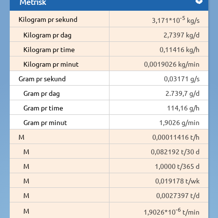
Metrisk
-5
Kilogram pr sekund
3,171*10
kg/s
Kilogram pr dag
2,7397 kg/d
Kilogram pr time
0,11416 kg/h
Kilogram pr minut
0,0019026 kg/min
Gram pr sekund
0,03171 g/s
Gram pr dag
2.739,7 g/d
Gram pr time
114,16 g/h
Gram pr minut
1,9026 g/min
M
0,00011416 t/h
M
0,082192 t/30 d
M
1,0000 t/365 d
M
0,019178 t/wk
M
0,0027397 t/d
-6
M
1,9026*10
t/min