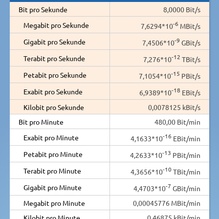
Bit pro Sekunde
8,0000 Bit/s
-6
Megabit pro Sekunde
7,6294*10
MBit/s
-9
Gigabit pro Sekunde
7,4506*10
GBit/s
-12
Terabit pro Sekunde
7,276*10
TBit/s
-15
Petabit pro Sekunde
7,1054*10
PBit/s
-18
Exabit pro Sekunde
6,9389*10
EBit/s
Kilobit pro Sekunde
0,0078125 kBit/s
Bit pro Minute
480,00 Bit/min
-16
Exabit pro Minute
4,1633*10
EBit/min
-13
Petabit pro Minute
4,2633*10
PBit/min
-10
Terabit pro Minute
4,3656*10
TBit/min
-7
Gigabit pro Minute
4,4703*10
GBit/min
Megabit pro Minute
0,00045776 MBit/min
Kilobit pro Minute
0,46875 kBit/min