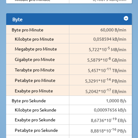
Byte
Byte pro Minute
60,000 B/min
Kilobyte pro Minute
0,058594 kB/min
-5
Megabyte pro Minute
5,722*10
MB/min
-8
Gigabyte pro Minute
5,5879*10
GB/min
-11
Terabyte pro Minute
5,457*10
TB/min
-14
Petabyte pro Minute
5,3291*10
PB/min
-17
Exabyte pro Minute
5,2042*10
EB/min
Byte pro Sekunde
1,0000 B/s
Kilobyte pro Sekunde
0,00097656 kB/s
-19
Exabyte pro Sekunde
8,6736*10
EB/s
-16
Petabyte pro Sekunde
8,8818*10
PB/s