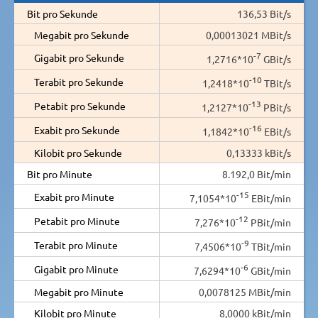
Bit pro Sekunde
136,53 Bit/s
Megabit pro Sekunde
0,00013021 MBit/s
-7
Gigabit pro Sekunde
1,2716*10
GBit/s
-10
Terabit pro Sekunde
1,2418*10
TBit/s
-13
Petabit pro Sekunde
1,2127*10
PBit/s
-16
Exabit pro Sekunde
1,1842*10
EBit/s
Kilobit pro Sekunde
0,13333 kBit/s
Bit pro Minute
8.192,0 Bit/min
-15
Exabit pro Minute
7,1054*10
EBit/min
-12
Petabit pro Minute
7,276*10
PBit/min
-9
Terabit pro Minute
7,4506*10
TBit/min
-6
Gigabit pro Minute
7,6294*10
GBit/min
Megabit pro Minute
0,0078125 MBit/min
Kilobit pro Minute
8,0000 kBit/min