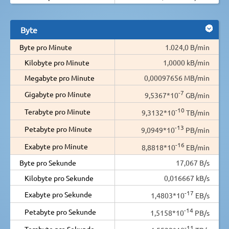
Byte
Byte pro Minute
1.024,0 B/min
Kilobyte pro Minute
1,0000 kB/min
Megabyte pro Minute
0,00097656 MB/min
-7
Gigabyte pro Minute
9,5367*10
GB/min
-10
Terabyte pro Minute
9,3132*10
TB/min
-13
Petabyte pro Minute
9,0949*10
PB/min
-16
Exabyte pro Minute
8,8818*10
EB/min
Byte pro Sekunde
17,067 B/s
Kilobyte pro Sekunde
0,016667 kB/s
-17
Exabyte pro Sekunde
1,4803*10
EB/s
-14
Petabyte pro Sekunde
1,5158*10
PB/s
-11
Terabyte pro Sekunde