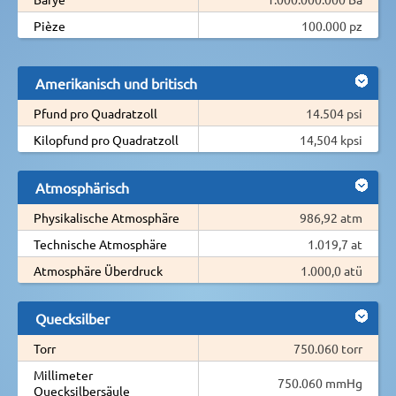
Pièze
100.000 pz
Amerikanisch und britisch
Pfund pro Quadratzoll
14.504 psi
Kilopfund pro Quadratzoll
14,504 kpsi
Atmosphärisch
Physikalische Atmosphäre
986,92 atm
Technische Atmosphäre
1.019,7 at
Atmosphäre Überdruck
1.000,0 atü
Quecksilber
Torr
750.060 torr
Millimeter
750.060 mmHg
Quecksilbersäule