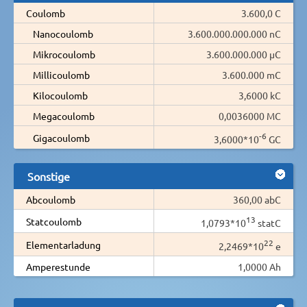
Coulomb
3.600,0 C
Nanocoulomb
3.600.000.000.000 nC
Mikrocoulomb
3.600.000.000 µC
Millicoulomb
3.600.000 mC
Kilocoulomb
3,6000 kC
Megacoulomb
0,0036000 MC
-6
Gigacoulomb
3,6000*10
GC
Sonstige
Abcoulomb
360,00 abC
13
Statcoulomb
1,0793*10
statC
22
Elementarladung
2,2469*10
e
Amperestunde
1,0000 Ah