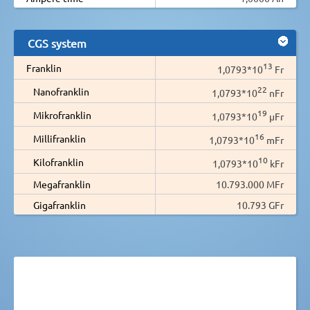
CGS system
13
Franklin
1,0793*10
Fr
22
Nanofranklin
1,0793*10
nFr
19
Mikrofranklin
1,0793*10
µFr
16
Millifranklin
1,0793*10
mFr
10
Kilofranklin
1,0793*10
kFr
Megafranklin
10.793.000 MFr
Gigafranklin
10.793 GFr