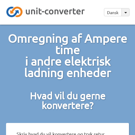
Dansk
Omregning af Ampere
time
i andre elektrisk
ladning enheder
Hvad vil du gerne
konvertere?
Skriv hvad du vil konvertere og tryk retur.