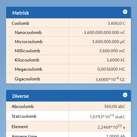
Metrisk
Coulomb
3.600,0 C
Nanocoulomb
3.600.000.000.000 nC
Microcoulomb
3.600.000.000 µC
Millicoulomb
3.600.000 mC
Kilocoulomb
3,6000 kC
Megacoulomb
0,0036000 MC
-6
Gigacoulomb
3,6000*10
GC
Diverse
Abcoulomb
360,00 abC
13
Statcoulomb
1,0793*10
statC
22
Element
2,2469*10
e
Ampere time
1,0000 Ah