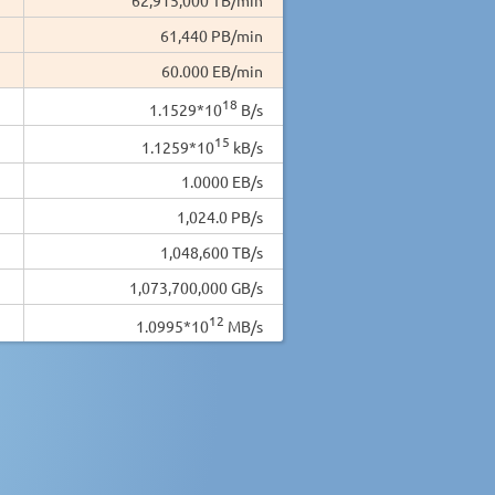
61,440 PB/min
60.000 EB/min
18
1.1529*10
B/s
15
1.1259*10
kB/s
1.0000 EB/s
1,024.0 PB/s
1,048,600 TB/s
1,073,700,000 GB/s
12
1.0995*10
MB/s