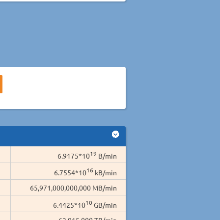
19
6.9175*10
B/min
16
6.7554*10
kB/min
65,971,000,000,000 MB/min
10
6.4425*10
GB/min
62,915,000 TB/min