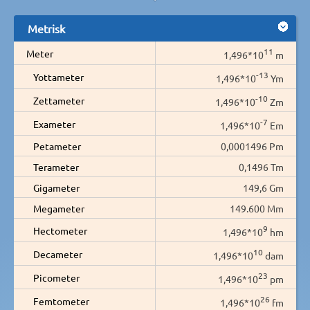
Metrisk
11
Meter
1,496*10
m
-13
Yottameter
1,496*10
Ym
-10
Zettameter
1,496*10
Zm
-7
Exameter
1,496*10
Em
Petameter
0,0001496 Pm
Terameter
0,1496 Tm
Gigameter
149,6 Gm
Megameter
149.600 Mm
9
Hectometer
1,496*10
hm
10
Decameter
1,496*10
dam
23
Picometer
1,496*10
pm
26
Femtometer
1,496*10
fm