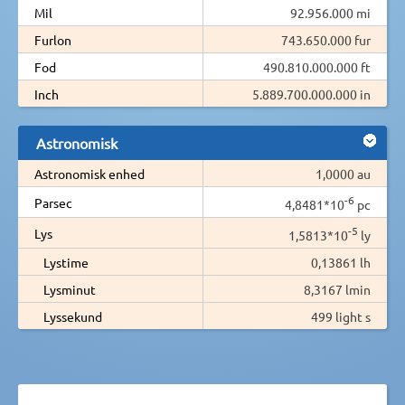
Mil
92.956.000 mi
Furlon
743.650.000 fur
Fod
490.810.000.000 ft
Inch
5.889.700.000.000 in
Astronomisk
Astronomisk enhed
1,0000 au
-6
Parsec
4,8481*10
pc
-5
Lys
1,5813*10
ly
Lystime
0,13861 lh
Lysminut
8,3167 lmin
Lyssekund
499 light s