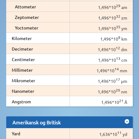
29
Attometer
1,496*10
am
32
Zeptometer
1,496*10
zm
35
Yoctometer
1,496*10
ym
8
Kilometer
1,496*10
km
12
Decimeter
1,496*10
dm
13
Centimeter
1,496*10
cm
14
Millimeter
1,496*10
mm
17
Mikrometer
1,496*10
µm
20
Nanometer
1,496*10
nm
21
Angstrom
1,496*10
Å
Amerikansk og Britisk
11
Yard
1,636*10
yd