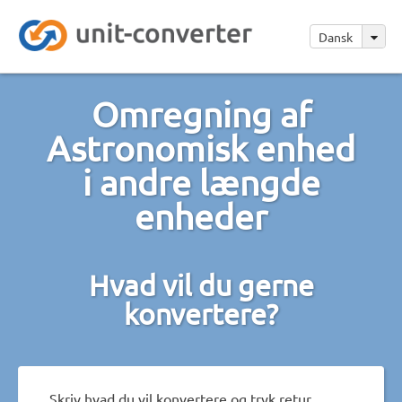
Dansk
Omregning af
Astronomisk enhed
i andre længde
enheder
Hvad vil du gerne
konvertere?
Skriv hvad du vil konvertere og tryk retur.