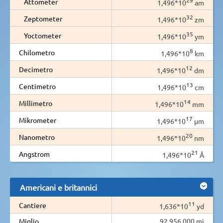
Attometer
1,496*10
am
32
Zeptometer
1,496*10
zm
35
Yoctometer
1,496*10
ym
8
Chilometro
1,496*10
km
12
Decimetro
1,496*10
dm
13
Centimetro
1,496*10
cm
14
Millimetro
1,496*10
mm
17
Mikrometer
1,496*10
µm
20
Nanometro
1,496*10
nm
21
Angstrom
1,496*10
Å
Americani e britannici
11
Cantiere
1,636*10
yd
Miglio
92.956.000 mi