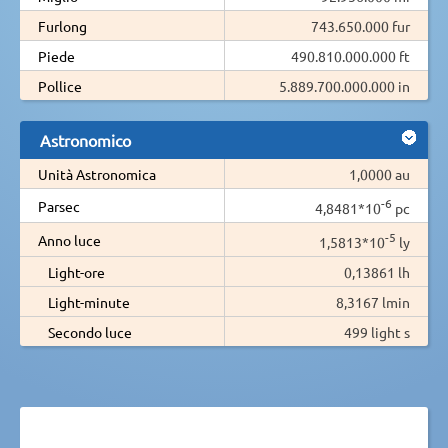
Furlong
743.650.000 fur
Piede
490.810.000.000 ft
Pollice
5.889.700.000.000 in
Astronomico
Unità Astronomica
1,0000 au
-6
Parsec
4,8481*10
pc
-5
Anno luce
1,5813*10
ly
Light-ore
0,13861 lh
Light-minute
8,3167 lmin
Secondo luce
499 light s