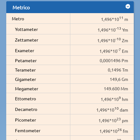
Metrico
11
Metro
1,496*10
m
-13
Yottameter
1,496*10
Ym
-10
Zettameter
1,496*10
Zm
-7
Exameter
1,496*10
Em
Petameter
0,0001496 Pm
Terameter
0,1496 Tm
Gigameter
149,6 Gm
Megameter
149.600 Mm
9
Ettometro
1,496*10
hm
10
Decametro
1,496*10
dam
23
Picometer
1,496*10
pm
26
Femtometer
1,496*10
fm
29