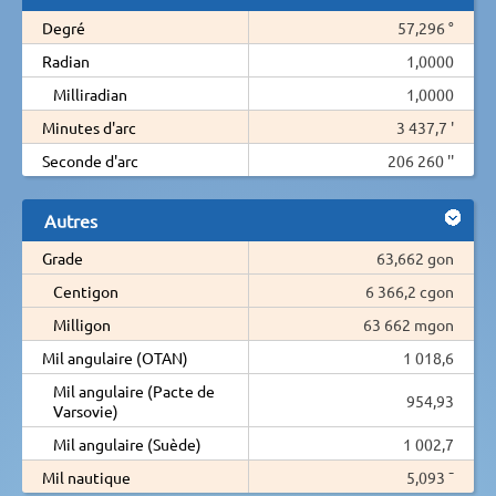
Degré
57,296 °
Radian
1,0000
Milliradian
1,0000
Minutes d'arc
3 437,7 '
Seconde d'arc
206 260 ''
Autres
Grade
63,662 gon
Centigon
6 366,2 cgon
Milligon
63 662 mgon
Mil angulaire (OTAN)
1 018,6
Mil angulaire (Pacte de
954,93
Varsovie)
Mil angulaire (Suède)
1 002,7
Mil nautique
5,093 ¯