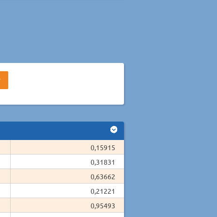
0,15915
0,31831
0,63662
0,21221
0,95493