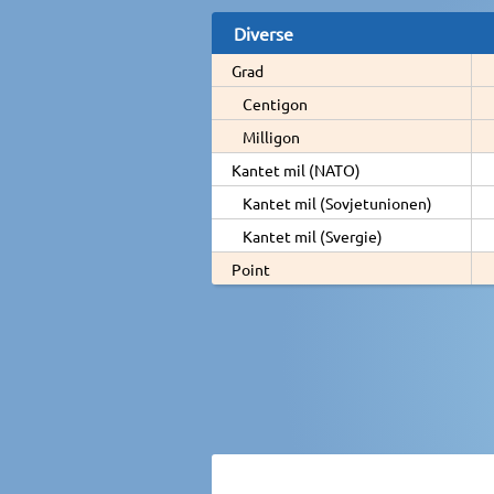
Diverse
Grad
Centigon
Milligon
Kantet mil (NATO)
Kantet mil (Sovjetunionen)
Kantet mil (Svergie)
Point