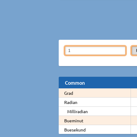
Common
Grad
Radian
Milliradian
Bueminut
Buesekund