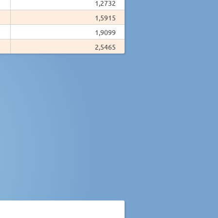
1,2732
1,5915
1,9099
2,5465