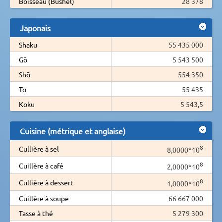
Boisseau (Bushel)
28 378
Japonais
Shaku
55 435 000
Gō
5 543 500
Shō
554 350
To
55 435
Koku
5 543,5
Cuisine (métrique et anglaise)
8
Cullière à sel
8,0000*10
8
Cuillère à café
2,0000*10
8
Cullière à dessert
1,0000*10
Cuillère à soupe
66 667 000
Tasse à thé
5 279 300