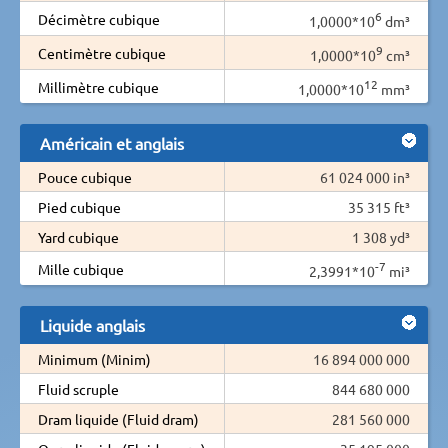
6
Décimètre cubique
1,0000*10
dm³
9
Centimètre cubique
1,0000*10
cm³
12
Millimètre cubique
1,0000*10
mm³
Américain et anglais
Pouce cubique
61 024 000 in³
Pied cubique
35 315 ft³
Yard cubique
1 308 yd³
-7
Mille cubique
2,3991*10
mi³
Liquide anglais
Minimum (Minim)
16 894 000 000
Fluid scruple
844 680 000
Dram liquide (Fluid dram)
281 560 000