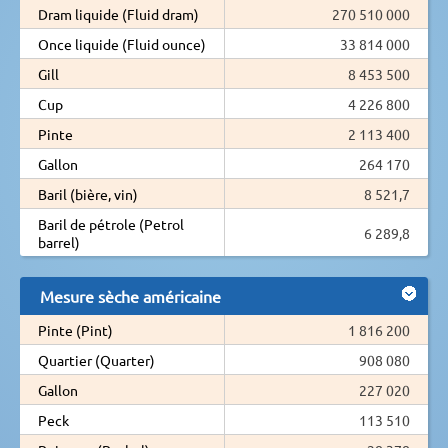
Dram liquide (Fluid dram)
270 510 000
Once liquide (Fluid ounce)
33 814 000
Gill
8 453 500
Cup
4 226 800
Pinte
2 113 400
Gallon
264 170
Baril (bière, vin)
8 521,7
Baril de pétrole (Petrol
6 289,8
barrel)
Mesure sèche américaine
Pinte (Pint)
1 816 200
Quartier (Quarter)
908 080
Gallon
227 020
Peck
113 510