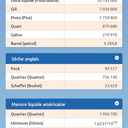
Once liquide (Fluid ounce)
35 195 000
Gill
7 039 000
Pinte (Pint)
1 759 800
Quart
879 880
Gallon
219 970
Barrel (petrol)
6 284,8
Sèche anglais
Peck
94 517
Quartier (Quarter)
756 140
Scheffel (Bushel)
23 629
Mesure liquide américaine
Quartier (Quarter)
1 056 700
10
Minimum (Minim)
1,6231*10