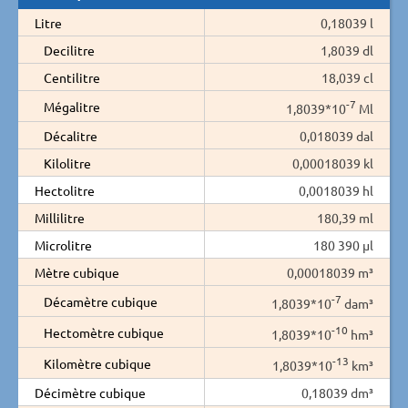
Litre
0,18039 l
Decilitre
1,8039 dl
Centilitre
18,039 cl
-7
Mégalitre
1,8039*10
Ml
Décalitre
0,018039 dal
Kilolitre
0,00018039 kl
Hectolitre
0,0018039 hl
Millilitre
180,39 ml
Microlitre
180 390 µl
Mètre cubique
0,00018039 m³
-7
Décamètre cubique
1,8039*10
dam³
-10
Hectomètre cubique
1,8039*10
hm³
-13
Kilomètre cubique
1,8039*10
km³
Décimètre cubique
0,18039 dm³