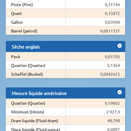
Pinte (Pint)
0,31744
Quart
0,15872
Gallon
0,03968
Barrel (petrol)
0,0011337
Sèche anglais
Peck
0,01705
Quartier (Quarter)
0,1364
Scheffel (Bushel)
0,0042625
Mesure liquide américaine
Quartier (Quarter)
0,19062
Minimum (Minim)
2 927,9
Dram liquide (Fluid dram)
48,798
Once liquide (Fluid ounce)
6,0997