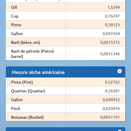
Gill
1,5249
Cup
0,76247
Pinte
0,38123
Gallon
0,047654
Baril (bière, vin)
0,0015372
Baril de pétrole (Petrol
0,0011346
barrel)
Mesure sèche américaine
Pinte (Pint)
0,32762
Quartier (Quarter)
0,16381
Gallon
0,040952
Peck
0,020476
Boisseau (Bushel)
0,0051191