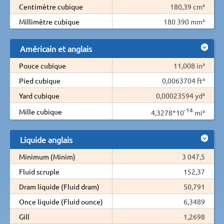
Centimètre cubique
180,39 cm³
Millimètre cubique
180 390 mm³
Américain et anglais
Pouce cubique
11,008 in³
Pied cubique
0,0063704 ft³
Yard cubique
0,00023594 yd³
-14
Mille cubique
4,3278*10
mi³
Liquide anglais
Minimum (Minim)
3 047,5
Fluid scruple
152,37
Dram liquide (Fluid dram)
50,791
Once liquide (Fluid ounce)
6,3489
Gill
1,2698