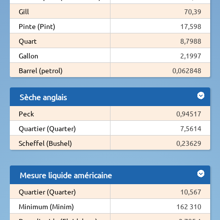
Gill
70,39
Pinte (Pint)
17,598
Quart
8,7988
Gallon
2,1997
Barrel (petrol)
0,062848
Sèche anglais
Peck
0,94517
Quartier (Quarter)
7,5614
Scheffel (Bushel)
0,23629
Mesure liquide américaine
Quartier (Quarter)
10,567
Minimum (Minim)
162 310