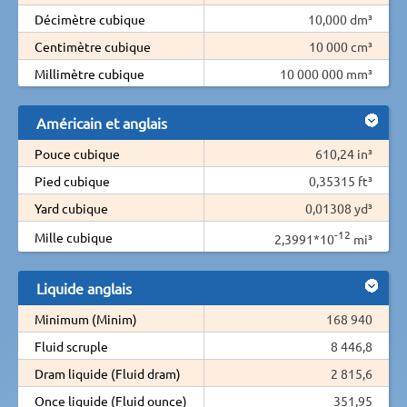
Décimètre cubique
10,000 dm³
Centimètre cubique
10 000 cm³
Millimètre cubique
10 000 000 mm³
Américain et anglais
Pouce cubique
610,24 in³
Pied cubique
0,35315 ft³
Yard cubique
0,01308 yd³
-12
Mille cubique
2,3991*10
mi³
Liquide anglais
Minimum (Minim)
168 940
Fluid scruple
8 446,8
Dram liquide (Fluid dram)
2 815,6
Once liquide (Fluid ounce)
351,95