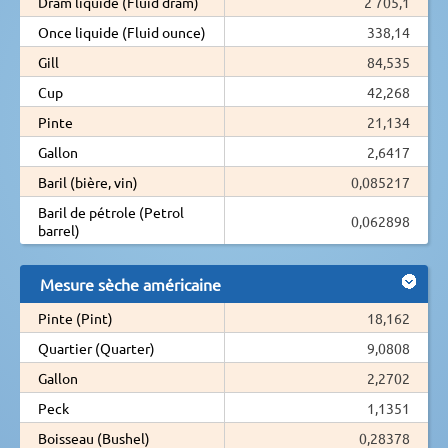
Dram liquide (Fluid dram)
2 705,1
Once liquide (Fluid ounce)
338,14
Gill
84,535
Cup
42,268
Pinte
21,134
Gallon
2,6417
Baril (bière, vin)
0,085217
Baril de pétrole (Petrol
0,062898
barrel)
Mesure sèche américaine
Pinte (Pint)
18,162
Quartier (Quarter)
9,0808
Gallon
2,2702
Peck
1,1351
Boisseau (Bushel)
0,28378