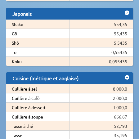
Japonais
Shaku
554,35
Gō
55,435
Shō
5,5435
To
0,55435
Koku
0,055435
Cuisine (métrique et anglaise)
Cullière à sel
8 000,0
Cuillère à café
2 000,0
Cullière à dessert
1 000,0
Cuillère à soupe
666,67
Tasse à thé
52,793
Tasse
35,195