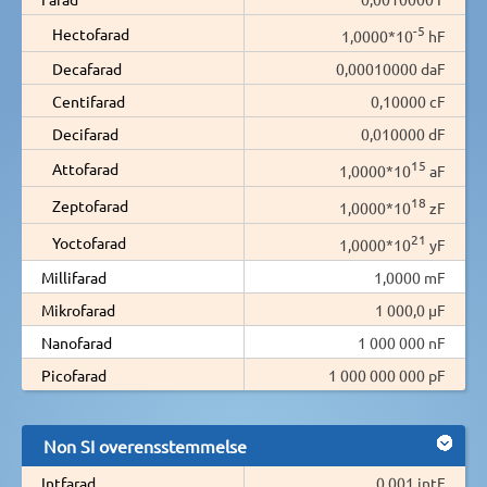
-5
Hectofarad
1,0000*10
hF
Decafarad
0,00010000 daF
Centifarad
0,10000 cF
Decifarad
0,010000 dF
15
Attofarad
1,0000*10
aF
18
Zeptofarad
1,0000*10
zF
21
Yoctofarad
1,0000*10
yF
Millifarad
1,0000 mF
Mikrofarad
1 000,0 µF
Nanofarad
1 000 000 nF
Picofarad
1 000 000 000 pF
Non SI overensstemmelse
Intfarad
0,001 intF