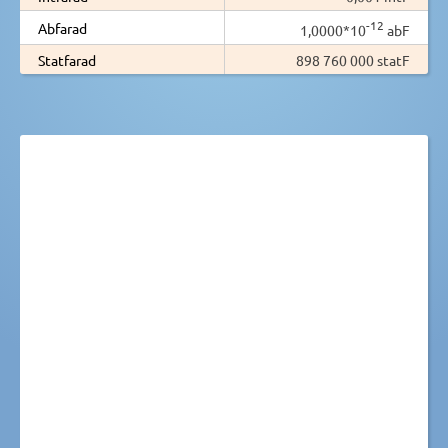
-12
Abfarad
1,0000*10
abF
Statfarad
898 760 000 statF