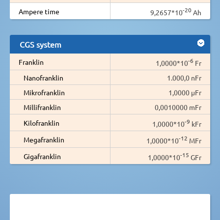
-20
Ampere time
9,2657*10
Ah
CGS system
-6
Franklin
1,0000*10
Fr
Nanofranklin
1.000,0 nFr
Mikrofranklin
1,0000 µFr
Millifranklin
0,0010000 mFr
-9
Kilofranklin
1,0000*10
kFr
-12
Megafranklin
1,0000*10
MFr
-15
Gigafranklin
1,0000*10
GFr