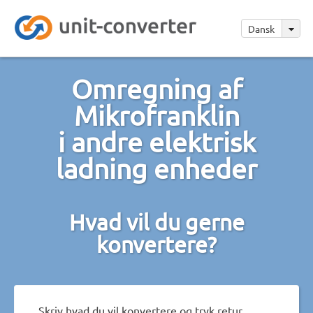
Dansk
Omregning af
Mikrofranklin
i andre elektrisk
ladning enheder
Hvad vil du gerne
konvertere?
Skriv hvad du vil konvertere og tryk retur.