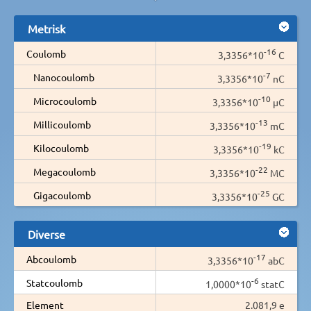
Metrisk
-16
Coulomb
3,3356*10
C
-7
Nanocoulomb
3,3356*10
nC
-10
Microcoulomb
3,3356*10
µC
-13
Millicoulomb
3,3356*10
mC
-19
Kilocoulomb
3,3356*10
kC
-22
Megacoulomb
3,3356*10
MC
-25
Gigacoulomb
3,3356*10
GC
Diverse
-17
Abcoulomb
3,3356*10
abC
-6
Statcoulomb
1,0000*10
statC
Element
2.081,9 e