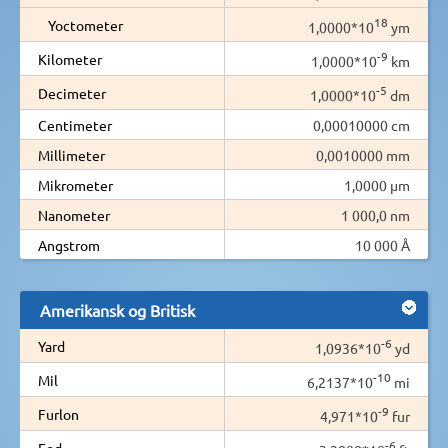
18
Yoctometer
1,0000*10
ym
-9
Kilometer
1,0000*10
km
-5
Decimeter
1,0000*10
dm
Centimeter
0,00010000 cm
Millimeter
0,0010000 mm
Mikrometer
1,0000 µm
Nanometer
1 000,0 nm
Angstrom
10 000 Å
Amerikansk og Britisk
-6
Yard
1,0936*10
yd
-10
Mil
6,2137*10
mi
-9
Furlon
4,971*10
fur
-6
Fod