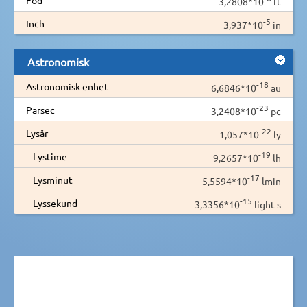
3,2808*10
ft
-5
Inch
3,937*10
in
Astronomisk
-18
Astronomisk enhet
6,6846*10
au
-23
Parsec
3,2408*10
pc
-22
Lysår
1,057*10
ly
-19
Lystime
9,2657*10
lh
-17
Lysminut
5,5594*10
lmin
-15
Lyssekund
3,3356*10
light s