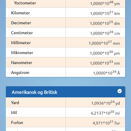
48
Yoctometer
1,0000*10
ym
21
Kilometer
1,0000*10
km
25
Decimeter
1,0000*10
dm
26
Centimeter
1,0000*10
cm
27
Millimeter
1,0000*10
mm
30
Mikrometer
1,0000*10
µm
33
Nanometer
1,0000*10
nm
34
Angstrom
1,0000*10
Å
Amerikansk og Britisk
24
Yard
1,0936*10
yd
20
Mil
6,2137*10
mi
21
Furlon
4,971*10
fur