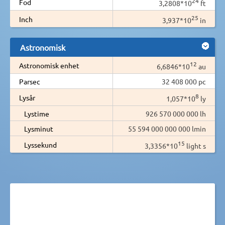
24
Fod
3,2808*10
ft
25
Inch
3,937*10
in
Astronomisk
12
Astronomisk enhet
6,6846*10
au
Parsec
32 408 000 pc
8
Lysår
1,057*10
ly
Lystime
926 570 000 000 lh
Lysminut
55 594 000 000 000 lmin
15
Lyssekund
3,3356*10
light s