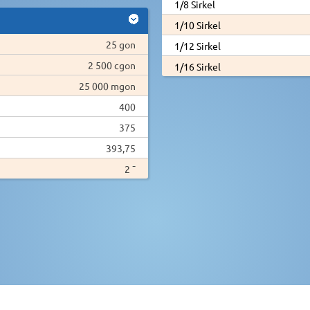
1/8 Sirkel
1/10 Sirkel
25 gon
1/12 Sirkel
2 500 cgon
1/16 Sirkel
25 000 mgon
400
375
393,75
2 ¯