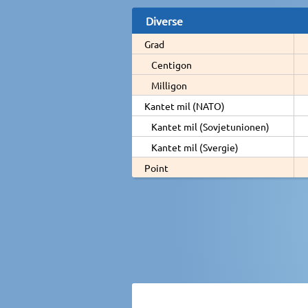
Diverse
Grad
Centigon
Milligon
Kantet mil (NATO)
Kantet mil (Sovjetunionen)
Kantet mil (Svergie)
Point