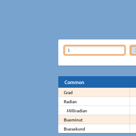
Common
Grad
Radian
Milliradian
Bueminut
Buesekund