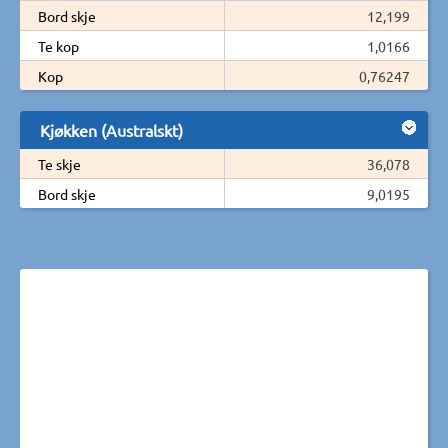
Bord skje
12,199
Te kop
1,0166
Kop
0,76247
Kjøkken (Australskt)
Te skje
36,078
Bord skje
9,0195