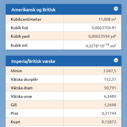
Amerikansk og Britisk
Kubikcentimeter
11,008 in³
Kubik fod
0,0063704 ft³
Kubik yard
0,00023594 yd³
-14
Kubik mil
4,3278*10
mi³
Imperia/Britisk væske
Minim
3 047,5
Vätska skurplër
152,37
Vätska dram
50,791
Vätska unse
6,3489
Gill
1,2698
Pint
0,31744
Kvart
0,15872