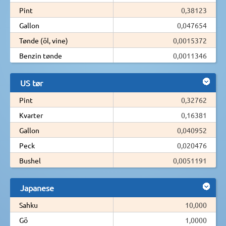
Pint
0,38123
Gallon
0,047654
Tønde (öl, vine)
0,0015372
Benzin tønde
0,0011346
US tør
Pint
0,32762
Kvarter
0,16381
Gallon
0,040952
Peck
0,020476
Bushel
0,0051191
Japanese
Sahku
10,000
Gö
1,0000