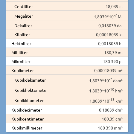
Centiliter
18,039 cl
-7
Megaliter
1,8039*10
Ml
Dekaliter
0,018039 dal
Kiloliter
0,00018039 kl
Hektoliter
0,0018039 hl
Milliliter
180,39 ml
Mikroliter
180 390 µl
Kubikmeter
0,00018039 m³
-7
Kubikdekameter
1,8039*10
dam³
-10
Kubikhektometer
1,8039*10
hm³
-13
Kubikkilometer
1,8039*10
km³
Kubikdecimeter
0,18039 dm³
Kubikcentimeter
180,39 cm³
Kubikmillimeter
180 390 mm³