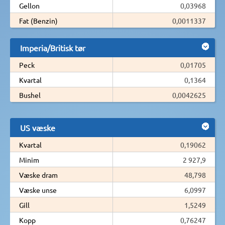
Gellon
0,03968
Fat (Benzin)
0,0011337
Imperia/Britisk tør
Peck
0,01705
Kvartal
0,1364
Bushel
0,0042625
US væske
Kvartal
0,19062
Minim
2 927,9
Væske dram
48,798
Væske unse
6,0997
Gill
1,5249
Kopp
0,76247