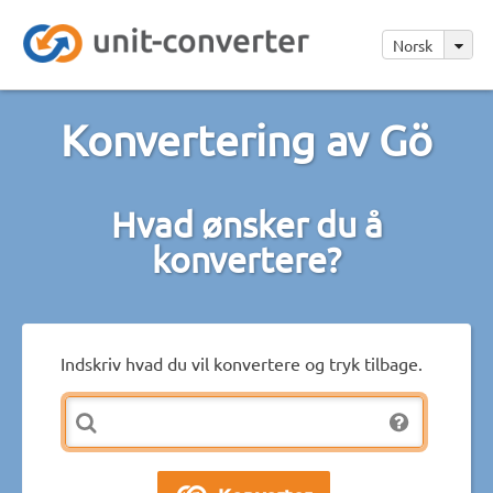
Norsk
Konvertering av Gö
Hvad ønsker du å
konvertere?
Indskriv hvad du vil konvertere og tryk tilbage.