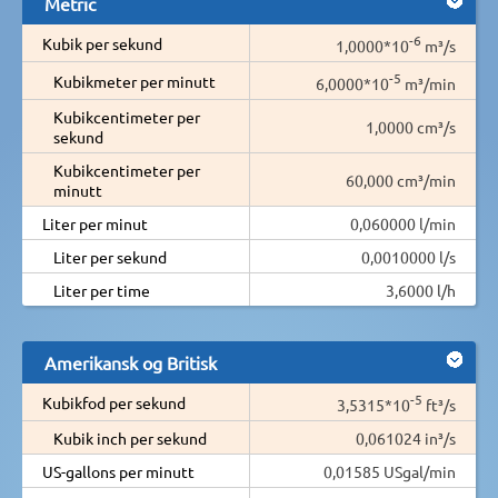
Metric
-6
Kubik per sekund
1,0000*10
m³/s
-5
Kubikmeter per minutt
6,0000*10
m³/min
Kubikcentimeter per
1,0000 cm³/s
sekund
Kubikcentimeter per
60,000 cm³/min
minutt
Liter per minut
0,060000 l/min
Liter per sekund
0,0010000 l/s
Liter per time
3,6000 l/h
Amerikansk og Britisk
-5
Kubikfod per sekund
3,5315*10
ft³/s
Kubik inch per sekund
0,061024 in³/s
US-gallons per minutt
0,01585 USgal/min