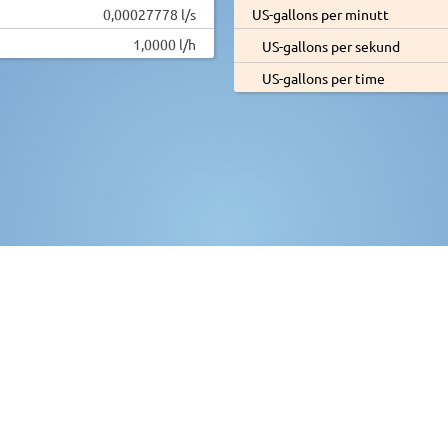
0,00027778 l/s
US-gallons per minutt
1,0000 l/h
US-gallons per sekund
US-gallons per time