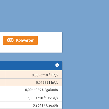
-6
9,8096*10
ft³/s
0,016951 in³/s
0,0044029 USgal/min
-5
7,3381*10
USgal/s
0,26417 USgal/h