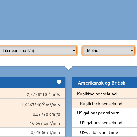
Amerikansk og Britisk
-7
Kubikfod per sekund
2,7778*10
m³/s
-5
Kubik inch per sekund
1,6667*10
m³/min
US-gallons per minutt
0,27778 cm³/s
US-gallons per sekund
16,667 cm³/min
0,016667 l/min
US-Gallons per time