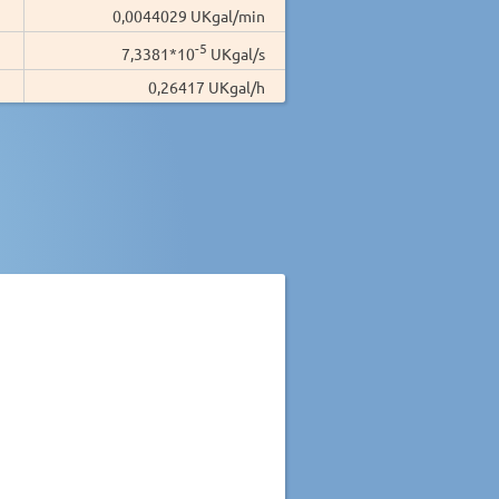
0,0044029 UKgal/min
-5
7,3381*10
UKgal/s
0,26417 UKgal/h