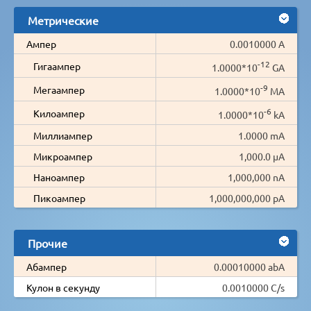
Метрические
Ампер
0.0010000 A
-12
Гигаампер
1.0000*10
GA
-9
Мегаампер
1.0000*10
MA
-6
Килоампер
1.0000*10
kA
Миллиампер
1.0000 mA
Микроампер
1,000.0 µA
Наноампер
1,000,000 nA
Пикоампер
1,000,000,000 pA
Прочие
Абампер
0.00010000 abA
Кулон в секунду
0.0010000 C/s