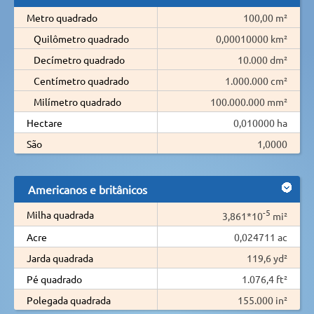
Metro quadrado
100,00 m²
Quilômetro quadrado
0,00010000 km²
Decímetro quadrado
10.000 dm²
Centímetro quadrado
1.000.000 cm²
Milímetro quadrado
100.000.000 mm²
Hectare
0,010000 ha
São
1,0000
Americanos e britânicos
-5
Milha quadrada
3,861*10
mi²
Acre
0,024711 ac
Jarda quadrada
119,6 yd²
Pé quadrado
1.076,4 ft²
Polegada quadrada
155.000 in²