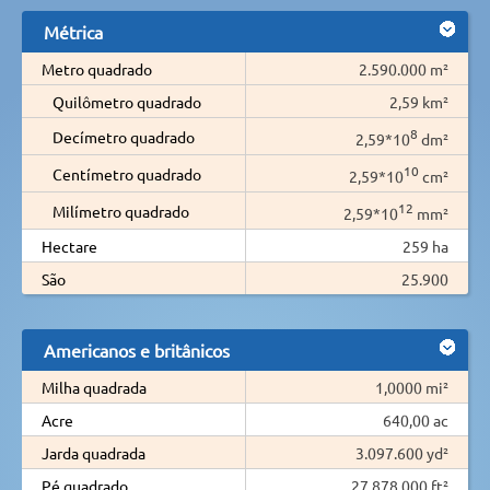
Métrica
Metro quadrado
2.590.000 m²
Quilômetro quadrado
2,59 km²
8
Decímetro quadrado
2,59*10
dm²
10
Centímetro quadrado
2,59*10
cm²
12
Milímetro quadrado
2,59*10
mm²
Hectare
259 ha
São
25.900
Americanos e britânicos
Milha quadrada
1,0000 mi²
Acre
640,00 ac
Jarda quadrada
3.097.600 yd²
Pé quadrado
27.878.000 ft²