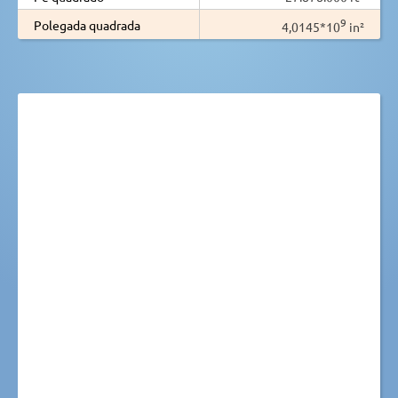
9
Polegada quadrada
4,0145*10
in²