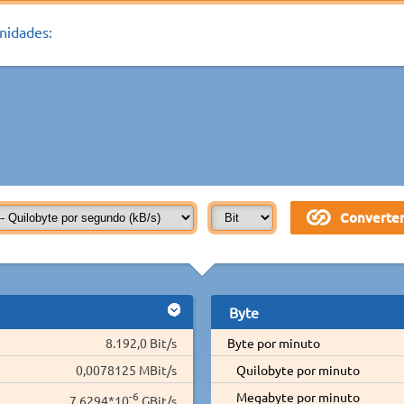
nidades:
Byte
8.192,0 Bit/s
Byte por minuto
0,0078125 MBit/s
Quilobyte por minuto
-6
Megabyte por minuto
7,6294*10
GBit/s