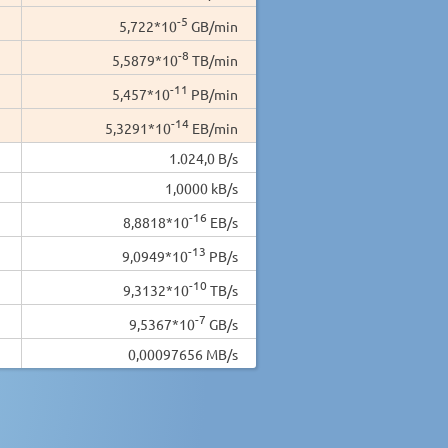
-5
5,722*10
GB/min
-8
5,5879*10
TB/min
-11
5,457*10
PB/min
-14
5,3291*10
EB/min
1.024,0 B/s
1,0000 kB/s
-16
8,8818*10
EB/s
-13
9,0949*10
PB/s
-10
9,3132*10
TB/s
-7
9,5367*10
GB/s
0,00097656 MB/s