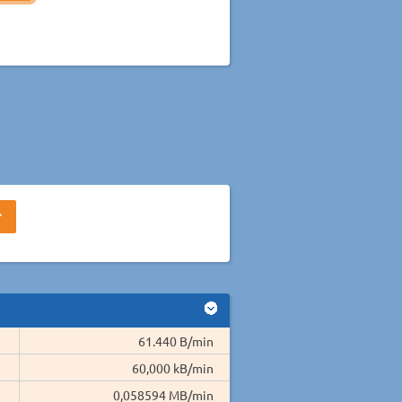
61.440 B/min
60,000 kB/min
0,058594 MB/min