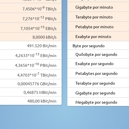
Gigabyte por minuto
-9
7,4506*10
TBit/s
Terabyte por minuto
-12
7,276*10
PBit/s
Petabyte por minuto
-15
7,1054*10
EBit/s
Exabyte por minuto
8,0000 kBit/s
491.520 Bit/min
Byte por segundo
-13
Quilobyte por segundo
4,2633*10
EBit/min
Exabyte por segundo
-10
4,3656*10
PBit/min
Petabytes por segundo
-7
4,4703*10
TBit/min
Terabyte por segundo
0,00045776 GBit/min
0,46875 MBit/min
Gigabyte por segundo
480,00 kBit/min
Megabyte por segundo