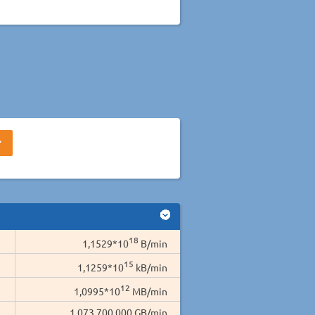
18
1,1529*10
B/min
15
1,1259*10
kB/min
12
1,0995*10
MB/min
1.073.700.000 GB/min