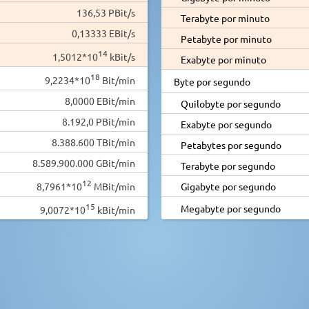
136,53 PBit/s
Terabyte por minuto
0,13333 EBit/s
Petabyte por minuto
14
1,5012*10
kBit/s
Exabyte por minuto
18
9,2234*10
Bit/min
Byte por segundo
8,0000 EBit/min
Quilobyte por segundo
8.192,0 PBit/min
Exabyte por segundo
8.388.600 TBit/min
Petabytes por segundo
8.589.900.000 GBit/min
Terabyte por segundo
12
8,7961*10
MBit/min
Gigabyte por segundo
15
Megabyte por segundo
9,0072*10
kBit/min