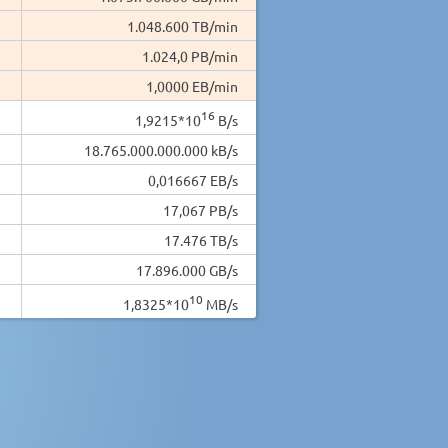
1.048.600 TB/min
1.024,0 PB/min
1,0000 EB/min
16
1,9215*10
B/s
18.765.000.000.000 kB/s
0,016667 EB/s
17,067 PB/s
17.476 TB/s
17.896.000 GB/s
10
1,8325*10
MB/s