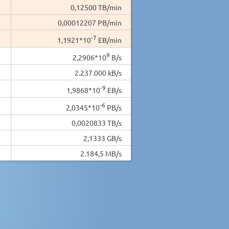
0,12500 TB/min
0,00012207 PB/min
-7
1,1921*10
EB/min
9
2,2906*10
B/s
2.237.000 kB/s
-9
1,9868*10
EB/s
-6
2,0345*10
PB/s
0,0020833 TB/s
2,1333 GB/s
2.184,5 MB/s