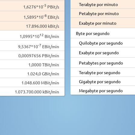
Terabyte por minuto
-5
1,6276*10
PBit/s
Petabyte por minuto
-8
1,5895*10
EBit/s
Exabyte por minuto
17.896.000 kBit/s
Byte por segundo
12
1,0995*10
Bit/min
Quilobyte por segundo
-7
9,5367*10
EBit/min
Exabyte por segundo
0,00097656 PBit/min
Petabytes por segundo
1,0000 TBit/min
Terabyte por segundo
1.024,0 GBit/min
Gigabyte por segundo
1.048.600 MBit/min
Megabyte por segundo
1.073.700.000 kBit/min