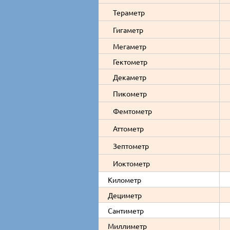
Тераметр
Гигаметр
Мегаметр
Гектометр
Декаметр
Пикометр
Фемтометр
Аттометр
Зептометр
Иоктометр
Километр
Дециметр
Сантиметр
Миллиметр