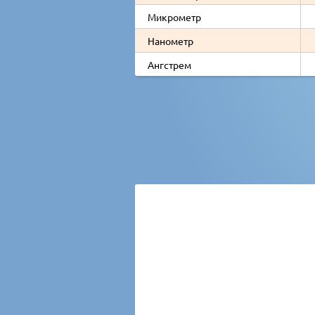
Микрометр
Нанометр
Ангстрем