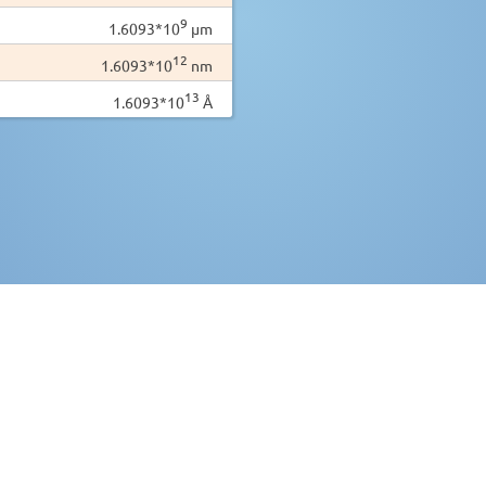
9
1.6093*10
µm
12
1.6093*10
nm
13
1.6093*10
Å