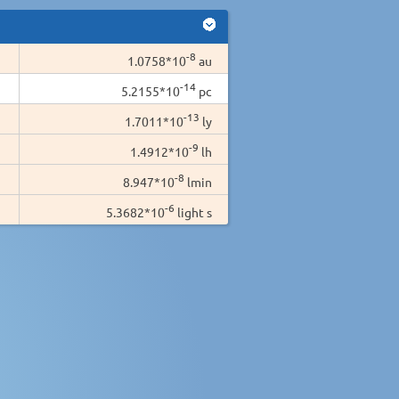
-8
1.0758*10
au
-14
5.2155*10
pc
-13
1.7011*10
ly
-9
1.4912*10
lh
-8
8.947*10
lmin
-6
5.3682*10
light s