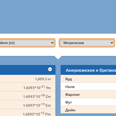
Американские и британс
1,609.3 m
Ярд
-21
Миля
1.6093*10
Ym
Фарлонг
-18
1.6093*10
Zm
Фут
-15
1.6093*10
Em
Дюйм
-12
1.6093*10
Pm