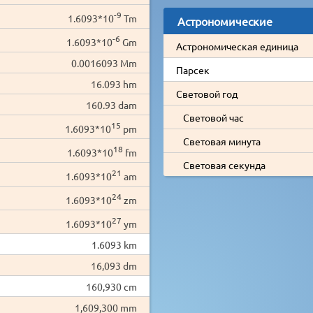
-9
1.6093*10
Tm
Астрономические
-6
1.6093*10
Gm
Астрономическая единица
0.0016093 Mm
Парсек
16.093 hm
Световой год
160.93 dam
Световой час
15
1.6093*10
pm
Световая минута
18
1.6093*10
fm
Световая секунда
21
1.6093*10
am
24
1.6093*10
zm
27
1.6093*10
ym
1.6093 km
16,093 dm
160,930 cm
1,609,300 mm